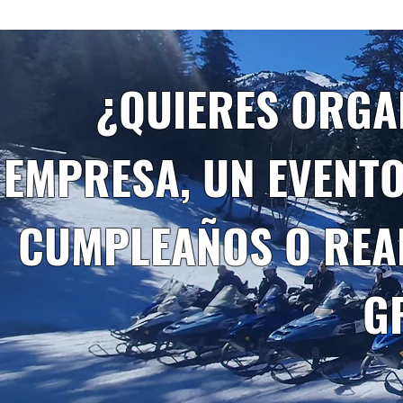
¿QUIERES ORGA
EMPRESA, UN EVENTO
CUMPLEAÑOS O REAL
G